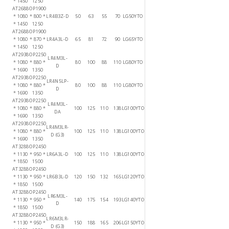
* 1450
1250
AT2688
OP1900
* 1080
* 800 *
LR4B3Z-D
50
63
55
70
LG50YTO
* 1450
1250
AT2688
OP1900
* 1080
* 870 *
LR4A3L-D
65
81
72
90
LG65YTO
* 1450
1250
AT2938
OP2250
LR4M3L-
* 1080
* 880 *
80
100
88
110
LG80YTO
D
* 1690
1350
AT2938
OP2250
LR4N5LP-
* 1080
* 880 *
80
100
88
110
LG80YTO
D
* 1690
1350
AT2938
OP2250
LR4M3L-
* 1080
* 880 *
100
125
110
138
LG100YTO
DA
* 1690
1350
AT2938
OP2250
LR4M3LR-
* 1080
* 880 *
100
125
110
138
LG100YTO
D (G3)
* 1690
1350
AT3288
OP2450
* 1130
* 950 *
LR6A3L-D
100
125
110
138
LG100YTO
* 1850
1500
AT3288
OP2450
* 1130
* 950 *
LR6B3L-D
120
150
132
165
LG120YTO
* 1850
1500
AT3288
OP2450
LR6M3L-
* 1130
* 950 *
140
175
154
193
LG140YTO
D
* 1850
1500
AT3288
OP2450
LR6M3LR-
* 1130
* 950 *
150
188
165
206
LG150YTO
D (G3)