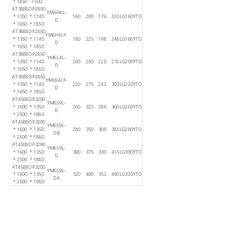
* 1850
1500
AT3888
OP2850
YM6H4L-
* 1350
* 1140
160
200
176
220
LG160YTO
D
* 1950
* 1850
AT3888
OP2850
YM6H4LF-
* 1350
* 1140
180
225
198
248
LG180YTO
D
* 1950
* 1850
AT3888
OP2850
YM6S4L-
* 1350
* 1140
200
250
220
275
LG200YTO
D
* 1950
* 1850
AT3888
OP2850
YM6S4LF-
* 1350
* 1140
220
275
242
303
LG220YTO
D
* 1950
* 1850
AT4588
OP3200
YM6S9L-
* 1600
* 1350
260
325
286
360
LG260YTO
D
* 2500
* 1880
AT4588
OP3200
YM6S9L-
* 1600
* 1350
280
350
308
385
LG280YTO
DB
* 2500
* 1880
AT4588
OP3200
YM6S9L-
* 1600
* 1350
300
375
330
415
LG300YTO
D
* 2500
* 1880
AT4588
OP3200
YM6S9L-
* 1600
* 1350
320
400
352
440
LG320YTO
DA
* 2500
* 1880