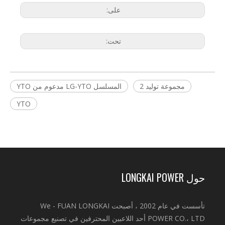
على:
تحت:
مجموعة توليد 2
المسلسل LG-YTO مدعوم من YTO
YTO
حول LONGKAI POWER
تأسست في عام 2002 ، أصبحت We - FUAN LONGKAI
POWER CO.، LTD أحد اللاعبين المحترفين في تصنيع مجموعات