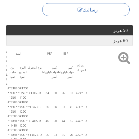
رسالتك
50 هرتز
60 هرتز
و
ESP
PRP
البعد
ر
ق
نموذج
ة
كيلو
كيلو
نوع المحرك
النوع
نوع
المولدات
الب
فولت
كيلوواط
فولت
كيلوواط
المفتوح
صامت
يان
أمبير
أمبير
(مم)
(مم)
ا
ت
AT2188
OP1700
* 900 *
* 750 *
YT3B2-D
24
30
26
33
LG24YTO
1280
1100
AT2288
OP1850
* 950 *
* 800 *
YT3A2Z-D
30
38
33
41
LG30YTO
1280
1290
AT2688
OP1900
* 1080
* 800 *
LR4B5-D
40
50
44
55
LG40YTO
* 1450
1200
AT2688
OP1900
* 1080
* 800 *
YT4B2Z-D
50
63
55
70
LG50YTO