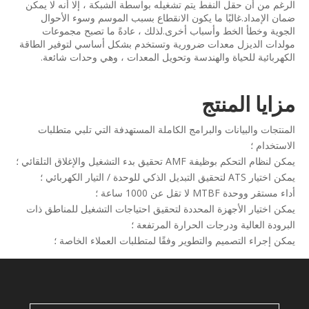
الرغم من أن حقل النفط يتم تشغيله بواسطة الشبكة ، إلا أنه لا يمكن
ضمان الإمداد.غالبًا ما يكون الانقطاع بسبب الموسم وسوء الأحوال
الجوية وخطأ الخط وأسباب أخرى.لذلك ، عادةً ما تصبح مجموعات
مولدات الديزل معدات ضرورية وتستخدم بشكل أساسي لتوفير الطاقة
الكهربائية للحياة والهندسة وتحويل المعدات ، وهي وحدات شائعة.
مزايا المنتج
المنتجات والبيانات والبرامج الكاملة المستهدفة التي تلبي متطلبات
الاستخدام ؛
يمكن لنظام التحكم بوظيفة AMF تحقيق بدء التشغيل والإغلاق التلقائي ؛
يمكن اختيار ATS لتحقيق التبديل الذكي للوحدة / التيار الكهربائي ؛
أداء مستقر ووحدة MTBF لا تقل عن 1000 ساعة ؛
يمكن اختيار الأجهزة المحددة لتحقيق احتياجات التشغيل للمناطق ذات
البرودة العالية ودرجات الحرارة المرتفعة ؛
يمكن إجراء التصميم والتطوير وفقًا لمتطلبات العملاء الخاصة ؛